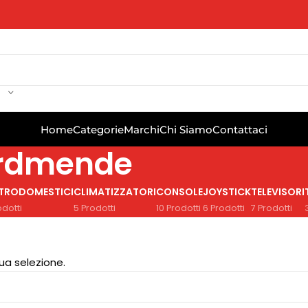
Home
Categorie
Marchi
Chi Siamo
Contattaci
Nordmende
TTRODOMESTICI
CLIMATIZZATORI
CONSOLE
JOYSTICK
TELEVISORI
odotti
5 Prodotti
10 Prodotti
6 Prodotti
7 Prodotti
ua selezione.