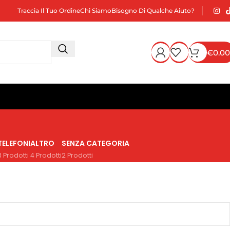
Traccia Il Tuo Ordine
Chi Siamo
Bisogno Di Qualche Aiuto?
€
0.00
TELEFONI
ALTRO
SENZA CATEGORIA
3 Prodotti
4 Prodotti
2 Prodotti