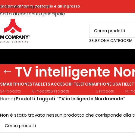
Salta alla navigazione
acciamo affari al dettaglio e all'ingrosso
Salta al contenuto principale
SELEZIONA CATEGORIA
TV intelligente 
SMARTPHONES
TABLETS
ACCESORI TELEFONIA
IPHONE USATI
ELE
34 Prodotti
8 Prodotti
6 Prodotti
5 Prodotti
14 Pr
Home
/
Prodotti taggati “TV intelligente Nordmende”
Non è stato trovato nessun prodotto che corrisponde alla t