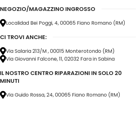
NEGOZIO/MAGAZZINO INGROSSO
Localidad Bei Poggi, 4, 00065 Fiano Romano (RM)
CI TROVI ANCHE:
Via Salaria 213/M , 00015 Monterotondo (RM)
Via Giovanni Falcone, 11, 02032 Fara in Sabina
IL NOSTRO CENTRO RIPARAZIONI IN SOLO 20
MINUTI
Via Guido Rossa, 24, 00065 Fiano Romano (RM)
@ 2025 copyright by
BM COMPANY SRL®️
È UN MARCHIO REGISTRATO
SU TUTTO 
16898401001
CAP.SOC. 110.000€
INTERAMENTE VERSATO