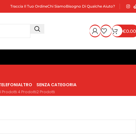
Traccia Il Tuo Ordine
Chi Siamo
Bisogno Di Qualche Aiuto?
€
0.00
TELEFONI
ALTRO
SENZA CATEGORIA
3 Prodotti
4 Prodotti
2 Prodotti