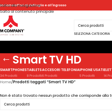
Salta alla navigazione
acciamo affari al dettaglio e all'ingrosso
Salta al contenuto principale
SELEZIONA CATEGORIA
Smart TV HD
SMARTPHONES
TABLETS
ACCESORI TELEFONIA
IPHONE USATI
ELE
34 Prodotti
8 Prodotti
6 Prodotti
5 Prodotti
14 Pr
Home
/
Prodotti taggati “Smart TV HD”
Non è stato trovato nessun prodotto che corrisponde alla t