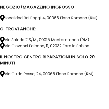
NEGOZIO/MAGAZZINO INGROSSO
Localidad Bei Poggi, 4, 00065 Fiano Romano (RM)
CI TROVI ANCHE:
Via Salaria 213/M , 00015 Monterotondo (RM)
Via Giovanni Falcone, 11, 02032 Fara in Sabina
IL NOSTRO CENTRO RIPARAZIONI IN SOLO 20
MINUTI
Via Guido Rossa, 24, 00065 Fiano Romano (RM)
@ 2025 copyright by
BM COMPANY SRL®️
È UN MARCHIO REGISTRATO
SU TUTTO 
16898401001
CAP.SOC. 110.000€
INTERAMENTE VERSATO