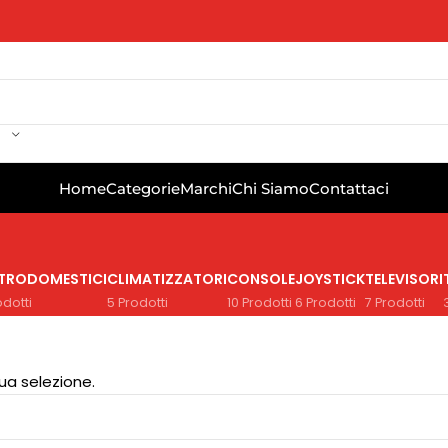
Home
Categorie
Marchi
Chi Siamo
Contattaci
TTRODOMESTICI
CLIMATIZZATORI
CONSOLE
JOYSTICK
TELEVISORI
odotti
5 Prodotti
10 Prodotti
6 Prodotti
7 Prodotti
ua selezione.