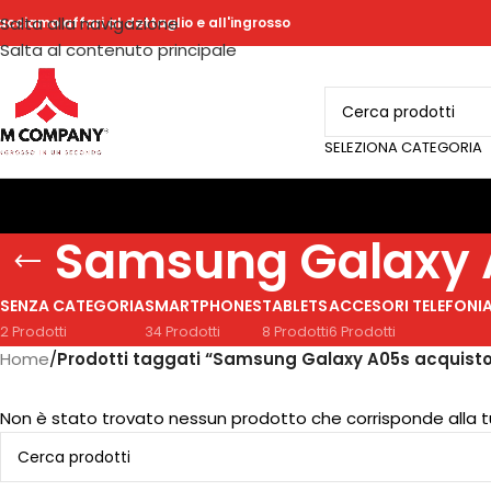
Salta alla navigazione
acciamo affari al dettaglio e all'ingrosso
Salta al contenuto principale
SELEZIONA CATEGORIA
Samsung Galaxy 
SENZA CATEGORIA
SMARTPHONES
TABLETS
ACCESORI TELEFONI
2 Prodotti
34 Prodotti
8 Prodotti
6 Prodotti
Home
/
Prodotti taggati “Samsung Galaxy A05s acquist
Non è stato trovato nessun prodotto che corrisponde alla t