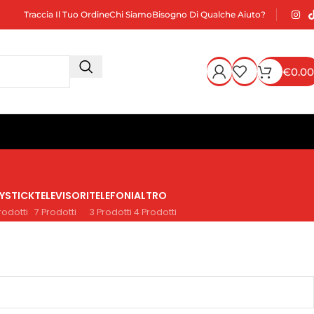
Traccia Il Tuo Ordine
Chi Siamo
Bisogno Di Qualche Aiuto?
€
0.00
YSTICK
TELEVISORI
TELEFONI
ALTRO
rodotti
7 Prodotti
3 Prodotti
4 Prodotti