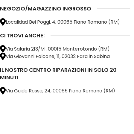
NEGOZIO/MAGAZZINO INGROSSO
Localidad Bei Poggi, 4, 00065 Fiano Romano (RM)
CI TROVI ANCHE:
Via Salaria 213/M , 00015 Monterotondo (RM)
Via Giovanni Falcone, 11, 02032 Fara in Sabina
IL NOSTRO CENTRO RIPARAZIONI IN SOLO 20
MINUTI
Via Guido Rossa, 24, 00065 Fiano Romano (RM)
@ 2025 copyright by
BM COMPANY SRL®️
È UN MARCHIO REGISTRATO
SU TUTTO 
16898401001
CAP.SOC. 110.000€
INTERAMENTE VERSATO