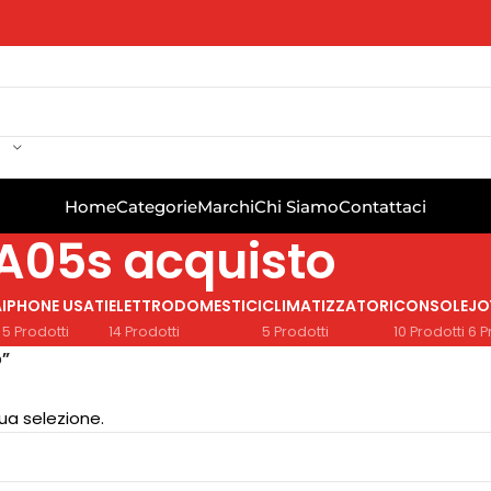
Home
Categorie
Marchi
Chi Siamo
Contattaci
A05s acquisto
A
IPHONE USATI
ELETTRODOMESTICI
CLIMATIZZATORI
CONSOLE
JO
5 Prodotti
14 Prodotti
5 Prodotti
10 Prodotti
6 P
o”
ua selezione.