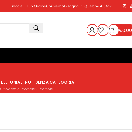
Traccia Il Tuo Ordine
Chi Siamo
Bisogno Di Qualche Aiuto?
€
0.00
TELEFONI
ALTRO
SENZA CATEGORIA
3 Prodotti
4 Prodotti
2 Prodotti