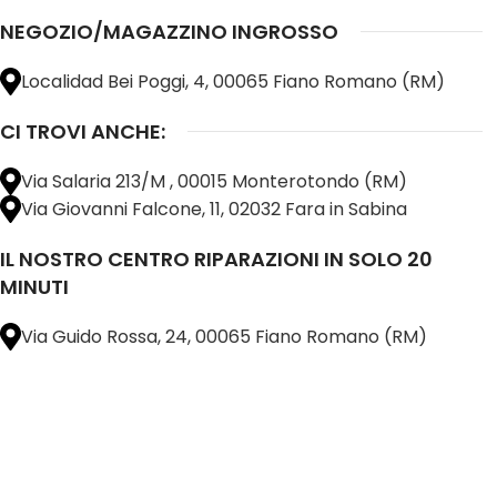
NEGOZIO/MAGAZZINO INGROSSO
Localidad Bei Poggi, 4, 00065 Fiano Romano (RM)
CI TROVI ANCHE:
Via Salaria 213/M , 00015 Monterotondo (RM)
Via Giovanni Falcone, 11, 02032 Fara in Sabina
IL NOSTRO CENTRO RIPARAZIONI IN SOLO 20
MINUTI
Via Guido Rossa, 24, 00065 Fiano Romano (RM)
@ 2025 copyright by
BM COMPANY SRL®️
È UN MARCHIO REGISTRATO
SU TUTTO 
16898401001
CAP.SOC. 110.000€
INTERAMENTE VERSATO