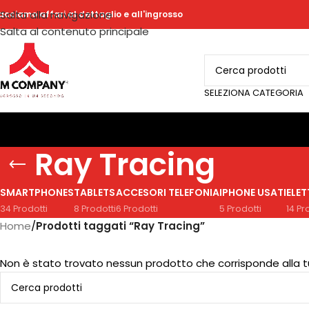
Salta alla navigazione
acciamo affari al dettaglio e all'ingrosso
Salta al contenuto principale
SELEZIONA CATEGORIA
Ray Tracing
SMARTPHONES
TABLETS
ACCESORI TELEFONIA
IPHONE USATI
ELE
34 Prodotti
8 Prodotti
6 Prodotti
5 Prodotti
14 Pr
Home
/
Prodotti taggati “Ray Tracing”
Non è stato trovato nessun prodotto che corrisponde alla t