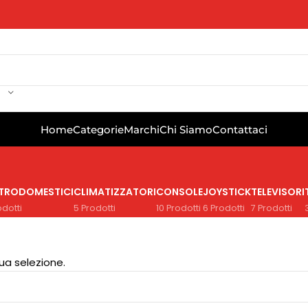
Home
Categorie
Marchi
Chi Siamo
Contattaci
TTRODOMESTICI
CLIMATIZZATORI
CONSOLE
JOYSTICK
TELEVISORI
odotti
5 Prodotti
10 Prodotti
6 Prodotti
7 Prodotti
ua selezione.