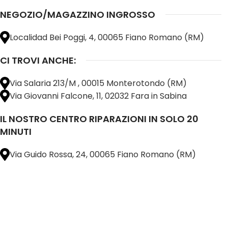
NEGOZIO/MAGAZZINO INGROSSO
Localidad Bei Poggi, 4, 00065 Fiano Romano (RM)
CI TROVI ANCHE:
Via Salaria 213/M , 00015 Monterotondo (RM)
Via Giovanni Falcone, 11, 02032 Fara in Sabina
IL NOSTRO CENTRO RIPARAZIONI IN SOLO 20
MINUTI
Via Guido Rossa, 24, 00065 Fiano Romano (RM)
@ 2025 copyright by
BM COMPANY SRL®️
È UN MARCHIO REGISTRATO
SU TUTTO 
16898401001
CAP.SOC. 110.000€
INTERAMENTE VERSATO