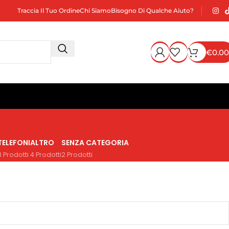
Traccia Il Tuo Ordine
Chi Siamo
Bisogno Di Qualche Aiuto?
€
0.00
TELEFONI
ALTRO
SENZA CATEGORIA
3 Prodotti
4 Prodotti
2 Prodotti