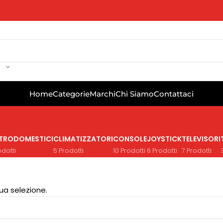
Home
Categorie
Marchi
Chi Siamo
Contattaci
TTRODOMESTICI
CLIMATIZZATORI
CONSOLE
JOYSTICK
TELEVISORI
odotti
5 Prodotti
10 Prodotti
6 Prodotti
7 Prodotti
ua selezione.