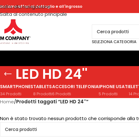
Salta alla navigazione
acciamo affari al dettaglio e all'ingrosso
Salta al contenuto principale
SELEZIONA CATEGORIA
LED HD 24''
SMARTPHONES
TABLETS
ACCESORI TELEFONIA
IPHONE USATI
ELE
34 Prodotti
8 Prodotti
6 Prodotti
5 Prodotti
14 Pr
Home
/
Prodotti taggati “LED HD 24''”
Non è stato trovato nessun prodotto che corrisponde alla t