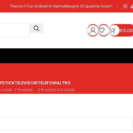
Traccia Il Tuo Ordine
Chi Siamo
Bisogno Di Qualche Aiuto?
€
0.00
YSTICK
TELEVISORI
TELEFONI
ALTRO
rodotti
7 Prodotti
3 Prodotti
4 Prodotti