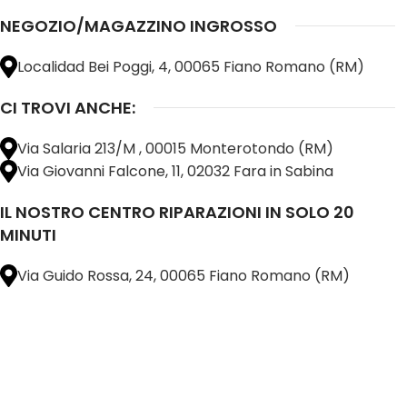
NEGOZIO/MAGAZZINO INGROSSO
Localidad Bei Poggi, 4, 00065 Fiano Romano (RM)
CI TROVI ANCHE:
Via Salaria 213/M , 00015 Monterotondo (RM)
Via Giovanni Falcone, 11, 02032 Fara in Sabina
IL NOSTRO CENTRO RIPARAZIONI IN SOLO 20
MINUTI
Via Guido Rossa, 24, 00065 Fiano Romano (RM)
@ 2025 copyright by
BM COMPANY SRL®️
È UN MARCHIO REGISTRATO
SU TUTTO 
16898401001
CAP.SOC. 110.000€
INTERAMENTE VERSATO