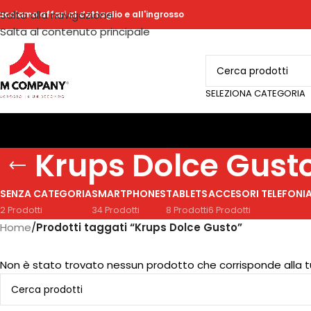
Salta alla navigazione
acciamo affari al dettaglio e all'ingrosso
Salta al contenuto principale
SELEZIONA CATEGORIA
Krups Dolce Gust
SENZA CATEGORIA
SMARTPHONES
TABLETS
ACCESORI TELEFONI
2 Prodotti
34 Prodotti
8 Prodotti
6 Prodotti
Home
/
Prodotti taggati “Krups Dolce Gusto”
Non è stato trovato nessun prodotto che corrisponde alla t