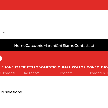
Home
Categorie
Marchi
Chi Siamo
Contattaci
o
A
IPHONE USATI
ELETTRODOMESTICI
CLIMATIZZATORI
CONSOLE
JO
5 Prodotti
14 Prodotti
5 Prodotti
10 Prodotti
6 P
ua selezione.