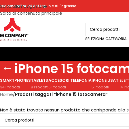
Salta alla navigazione
acciamo affari al dettaglio e all'ingrosso
Salta al contenuto principale
SELEZIONA CATEGORIA
iPhone 15 fotoca
SMARTPHONES
TABLETS
ACCESORI TELEFONIA
IPHONE USATI
ELE
34 Prodotti
8 Prodotti
6 Prodotti
5 Prodotti
14 Pr
Home
/
Prodotti taggati “iPhone 15 fotocamera”
Non è stato trovato nessun prodotto che corrisponde alla t