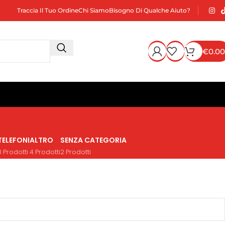
Traccia Il Tuo Ordine
Chi Siamo
Bisogno Di Qualche Aiuto?
€
0.00
TELEFONI
ALTRO
SENZA CATEGORIA
3 Prodotti
4 Prodotti
2 Prodotti