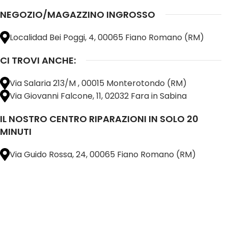
NEGOZIO/MAGAZZINO INGROSSO
Localidad Bei Poggi, 4, 00065 Fiano Romano (RM)
CI TROVI ANCHE:
Via Salaria 213/M , 00015 Monterotondo (RM)
Via Giovanni Falcone, 11, 02032 Fara in Sabina
IL NOSTRO CENTRO RIPARAZIONI IN SOLO 20
MINUTI
Via Guido Rossa, 24, 00065 Fiano Romano (RM)
@ 2025 copyright by
BM COMPANY SRL®️
È UN MARCHIO REGISTRATO
SU TUTTO 
16898401001
CAP.SOC. 110.000€
INTERAMENTE VERSATO