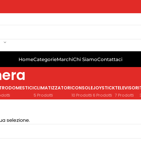
Home
Categorie
Marchi
Chi Siamo
Contattaci
mera
TTRODOMESTICI
CLIMATIZZATORI
CONSOLE
JOYSTICK
TELEVISORI
odotti
5 Prodotti
10 Prodotti
6 Prodotti
7 Prodotti
ua selezione.