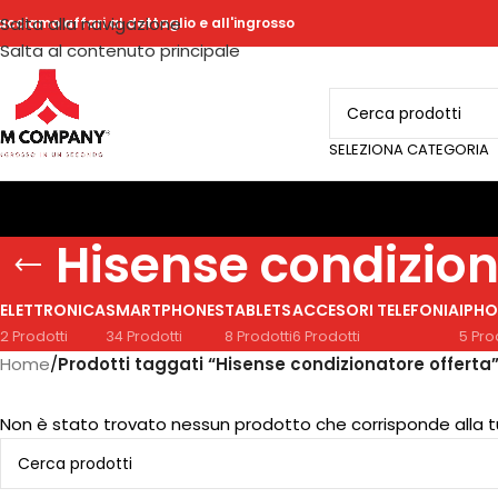
Salta alla navigazione
acciamo affari al dettaglio e all'ingrosso
Salta al contenuto principale
SELEZIONA CATEGORIA
Hisense condizion
ELETTRONICA
SMARTPHONES
TABLETS
ACCESORI TELEFONIA
IPHO
2 Prodotti
34 Prodotti
8 Prodotti
6 Prodotti
5 Pro
Home
/
Prodotti taggati “Hisense condizionatore offerta
Non è stato trovato nessun prodotto che corrisponde alla t