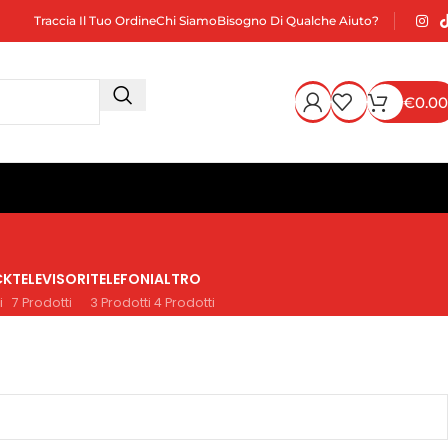
Traccia Il Tuo Ordine
Chi Siamo
Bisogno Di Qualche Aiuto?
€
0.00
CK
TELEVISORI
TELEFONI
ALTRO
i
7 Prodotti
3 Prodotti
4 Prodotti