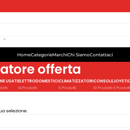
Home
Categorie
Marchi
Chi Siamo
Contattaci
atore offerta
NE USATI
ELETTRODOMESTICI
CLIMATIZZATORI
CONSOLE
JOYSTI
dotti
14 Prodotti
5 Prodotti
10 Prodotti
6 Prodott
”
ua selezione.