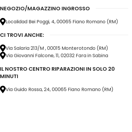
NEGOZIO/MAGAZZINO INGROSSO
Localidad Bei Poggi, 4, 00065 Fiano Romano (RM)
CI TROVI ANCHE:
Via Salaria 213/M , 00015 Monterotondo (RM)
Via Giovanni Falcone, 11, 02032 Fara in Sabina
IL NOSTRO CENTRO RIPARAZIONI IN SOLO 20
MINUTI
Via Guido Rossa, 24, 00065 Fiano Romano (RM)
@ 2025 copyright by
BM COMPANY SRL®️
È UN MARCHIO REGISTRATO
SU TUTTO 
16898401001
CAP.SOC. 110.000€
INTERAMENTE VERSATO