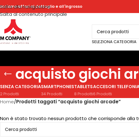
Salta alla navigazione
acciamo affari al dettaglio e all'ingrosso
Salta al contenuto principale
SELEZIONA CATEGORIA
acquisto giochi a
SENZA CATEGORIA
SMARTPHONES
TABLETS
ACCESORI TELEFONI
2 Prodotti
34 Prodotti
8 Prodotti
6 Prodotti
Home
/
Prodotti taggati “acquisto giochi arcade”
Non è stato trovato nessun prodotto che corrisponde alla t