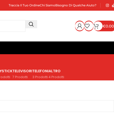
Traccia Il Tuo Ordine
Chi Siamo
Bisogno Di Qualche Aiuto?
€
0.00
YSTICK
TELEVISORI
TELEFONI
ALTRO
rodotti
7 Prodotti
3 Prodotti
4 Prodotti