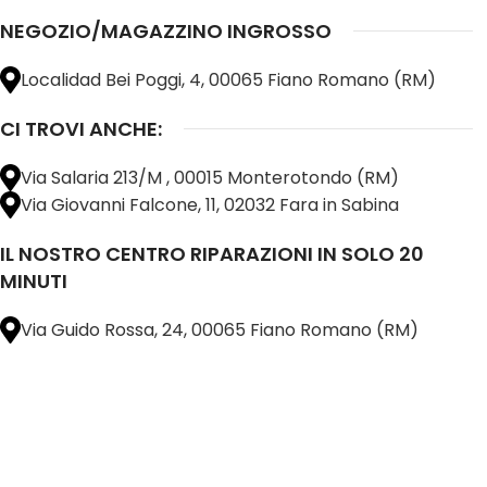
NEGOZIO/MAGAZZINO INGROSSO
Localidad Bei Poggi, 4, 00065 Fiano Romano (RM)
CI TROVI ANCHE:
Via Salaria 213/M , 00015 Monterotondo (RM)
Via Giovanni Falcone, 11, 02032 Fara in Sabina
IL NOSTRO CENTRO RIPARAZIONI IN SOLO 20
MINUTI
Via Guido Rossa, 24, 00065 Fiano Romano (RM)
@ 2025 copyright by
BM COMPANY SRL®️
È UN MARCHIO REGISTRATO
SU TUTTO 
16898401001
CAP.SOC. 110.000€
INTERAMENTE VERSATO