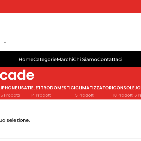
Home
Categorie
Marchi
Chi Siamo
Contattaci
rcade
A
IPHONE USATI
ELETTRODOMESTICI
CLIMATIZZATORI
CONSOLE
JO
5 Prodotti
14 Prodotti
5 Prodotti
10 Prodotti
6 P
ua selezione.