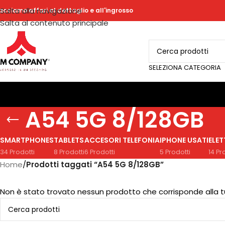
Salta alla navigazione
acciamo affari al dettaglio e all'ingrosso
Salta al contenuto principale
SELEZIONA CATEGORIA
A54 5G 8/128GB
SMARTPHONES
TABLETS
ACCESORI TELEFONIA
IPHONE USATI
ELE
34 Prodotti
8 Prodotti
6 Prodotti
5 Prodotti
14 Pr
Home
/
Prodotti taggati “A54 5G 8/128GB”
Non è stato trovato nessun prodotto che corrisponde alla t