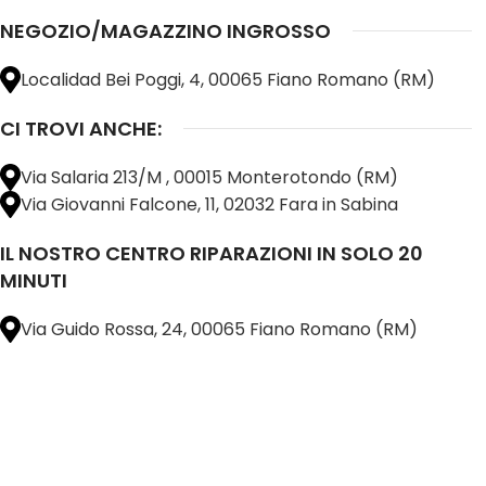
NEGOZIO/MAGAZZINO INGROSSO
Localidad Bei Poggi, 4, 00065 Fiano Romano (RM)
CI TROVI ANCHE:
Via Salaria 213/M , 00015 Monterotondo (RM)
Via Giovanni Falcone, 11, 02032 Fara in Sabina
IL NOSTRO CENTRO RIPARAZIONI IN SOLO 20
MINUTI
Via Guido Rossa, 24, 00065 Fiano Romano (RM)
@ 2025 copyright by
BM COMPANY SRL®️
È UN MARCHIO REGISTRATO
SU TUTTO 
16898401001
CAP.SOC. 110.000€
INTERAMENTE VERSATO