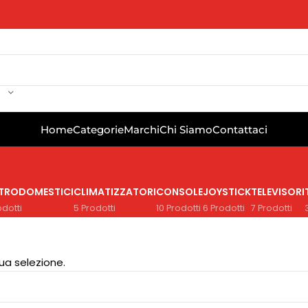
Home
Categorie
Marchi
Chi Siamo
Contattaci
TTRODOMESTICI
CLIMATIZZATORI
CONSOLE
JOYSTICK
TELEVISORI
odotti
5 Prodotti
10 Prodotti
6 Prodotti
7 Prodotti
ua selezione.