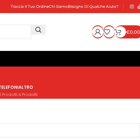
Traccia Il Tuo Ordine
Chi Siamo
Bisogno Di Qualche Aiuto?
€
0.00
TELEFONI
ALTRO
3 Prodotti
4 Prodotti