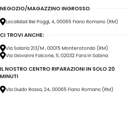
NEGOZIO/MAGAZZINO INGROSSO
Localidad Bei Poggi, 4, 00065 Fiano Romano (RM)
CI TROVI ANCHE:
Via Salaria 213/M , 00015 Monterotondo (RM)
Via Giovanni Falcone, 11, 02032 Fara in Sabina
IL NOSTRO CENTRO RIPARAZIONI IN SOLO 20
MINUTI
Via Guido Rossa, 24, 00065 Fiano Romano (RM)
@ 2025 copyright by
BM COMPANY SRL®️
È UN MARCHIO REGISTRATO
SU TUTTO 
16898401001
CAP.SOC. 110.000€
INTERAMENTE VERSATO