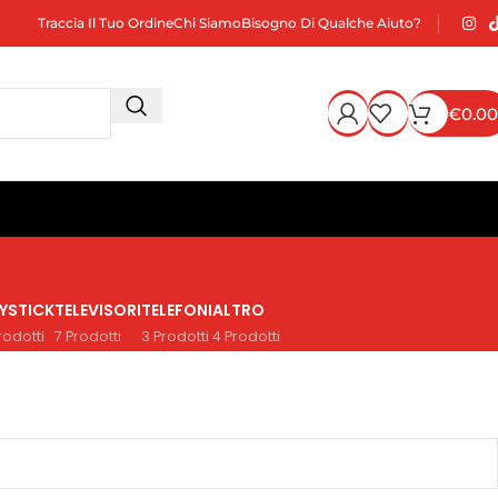
Traccia Il Tuo Ordine
Chi Siamo
Bisogno Di Qualche Aiuto?
€
0.00
YSTICK
TELEVISORI
TELEFONI
ALTRO
rodotti
7 Prodotti
3 Prodotti
4 Prodotti