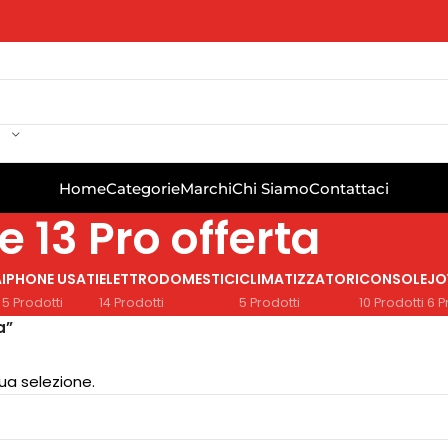
Home
Categorie
Marchi
Chi Siamo
Contattaci
 13 Pro offerta
A
IPHONE USATI
ELETTRODOMESTICI
CLIMATIZZATORI
CONSOLE
JO
5 Prodotti
14 Prodotti
5 Prodotti
10 Prodotti
6 P
a”
ua selezione.