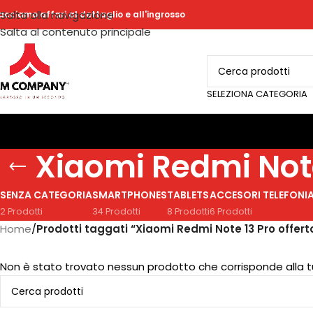
Salta alla navigazione
acciamo affari al dettaglio e all'ingrosso
Salta al contenuto principale
SELEZIONA CATEGORIA
Xiaomi Redmi Note
SENZA CATEGORIA
SMARTPHONES
TABLETS
ACCESORI TELEFONI
2 Prodotti
34 Prodotti
8 Prodotti
6 Prodotti
Home
/
Prodotti taggati “Xiaomi Redmi Note 13 Pro offert
Non è stato trovato nessun prodotto che corrisponde alla t