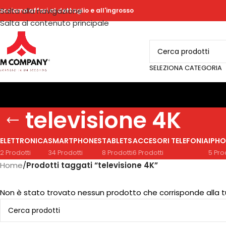
Salta alla navigazione
acciamo affari al dettaglio e all'ingrosso
Salta al contenuto principale
SELEZIONA CATEGORIA
televisione 4K
ELETTRONICA
SMARTPHONES
TABLETS
ACCESORI TELEFONIA
IPHO
2 Prodotti
34 Prodotti
8 Prodotti
6 Prodotti
5 Pro
Home
/
Prodotti taggati “televisione 4K”
Non è stato trovato nessun prodotto che corrisponde alla t