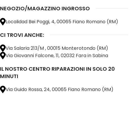
NEGOZIO/MAGAZZINO INGROSSO
Localidad Bei Poggi, 4, 00065 Fiano Romano (RM)
CI TROVI ANCHE:
Via Salaria 213/M , 00015 Monterotondo (RM)
Via Giovanni Falcone, 11, 02032 Fara in Sabina
IL NOSTRO CENTRO RIPARAZIONI IN SOLO 20
MINUTI
Via Guido Rossa, 24, 00065 Fiano Romano (RM)
@ 2025 copyright by
BM COMPANY SRL®️
È UN MARCHIO REGISTRATO
SU TUTTO 
16898401001
CAP.SOC. 110.000€
INTERAMENTE VERSATO