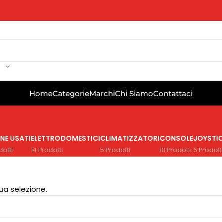
Home
Categorie
Marchi
Chi Siamo
Contattaci
NE USATI
ELETTRODOMESTICI
CLIMATIZZATORI
CONSOLE
JOYSTI
dotti
14 Prodotti
5 Prodotti
10 Prodotti
6 Prodott
ua selezione.