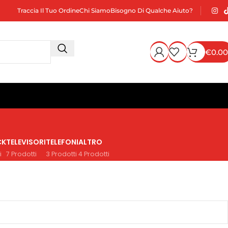
Traccia Il Tuo Ordine
Chi Siamo
Bisogno Di Qualche Aiuto?
€
0.00
CK
TELEVISORI
TELEFONI
ALTRO
i
7 Prodotti
3 Prodotti
4 Prodotti