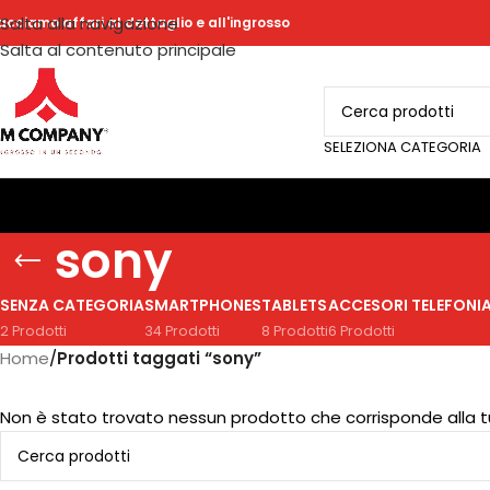
Salta alla navigazione
acciamo affari al dettaglio e all'ingrosso
Salta al contenuto principale
SELEZIONA CATEGORIA
sony
SENZA CATEGORIA
SMARTPHONES
TABLETS
ACCESORI TELEFONI
2 Prodotti
34 Prodotti
8 Prodotti
6 Prodotti
Home
/
Prodotti taggati “sony”
Non è stato trovato nessun prodotto che corrisponde alla t