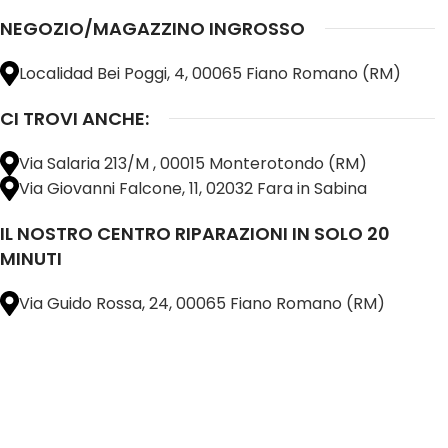
NEGOZIO/MAGAZZINO INGROSSO
Localidad Bei Poggi, 4, 00065 Fiano Romano (RM)
CI TROVI ANCHE:
Via Salaria 213/M , 00015 Monterotondo (RM)
Via Giovanni Falcone, 11, 02032 Fara in Sabina
IL NOSTRO CENTRO RIPARAZIONI IN SOLO 20
MINUTI
Via Guido Rossa, 24, 00065 Fiano Romano (RM)
@ 2025 copyright by
BM COMPANY SRL®️
È UN MARCHIO REGISTRATO
SU TUTTO 
16898401001
CAP.SOC. 110.000€
INTERAMENTE VERSATO