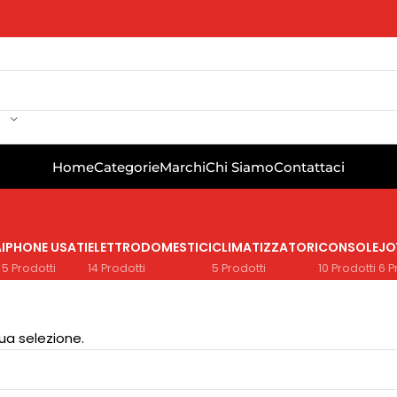
Home
Categorie
Marchi
Chi Siamo
Contattaci
A
IPHONE USATI
ELETTRODOMESTICI
CLIMATIZZATORI
CONSOLE
JO
5 Prodotti
14 Prodotti
5 Prodotti
10 Prodotti
6 P
ua selezione.