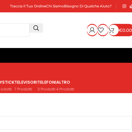
Traccia Il Tuo Ordine
Chi Siamo
Bisogno Di Qualche Aiuto?
€
0.00
YSTICK
TELEVISORI
TELEFONI
ALTRO
rodotti
7 Prodotti
3 Prodotti
4 Prodotti