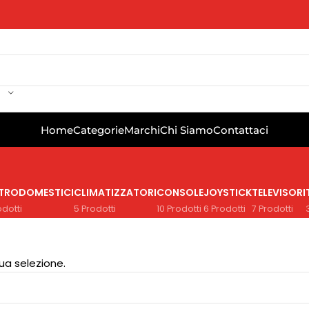
Home
Categorie
Marchi
Chi Siamo
Contattaci
TTRODOMESTICI
CLIMATIZZATORI
CONSOLE
JOYSTICK
TELEVISORI
odotti
5 Prodotti
10 Prodotti
6 Prodotti
7 Prodotti
ua selezione.