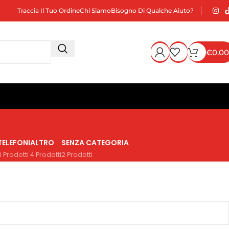
Traccia Il Tuo Ordine
Chi Siamo
Bisogno Di Qualche Aiuto?
€
0.00
TELEFONI
ALTRO
SENZA CATEGORIA
3 Prodotti
4 Prodotti
2 Prodotti