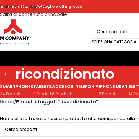
Salta alla navigazione
acciamo affari al dettaglio e all'ingrosso
Salta al contenuto principale
SELEZIONA CATEGORIA
ricondizionato
SMARTPHONES
TABLETS
ACCESORI TELEFONIA
IPHONE USATI
ELE
34 Prodotti
8 Prodotti
6 Prodotti
5 Prodotti
14 Pr
Home
/
Prodotti taggati “ricondizionato”
Non è stato trovato nessun prodotto che corrisponde alla t