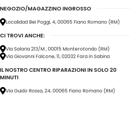
NEGOZIO/MAGAZZINO INGROSSO
Localidad Bei Poggi, 4, 00065 Fiano Romano (RM)
CI TROVI ANCHE:
Via Salaria 213/M , 00015 Monterotondo (RM)
Via Giovanni Falcone, 11, 02032 Fara in Sabina
IL NOSTRO CENTRO RIPARAZIONI IN SOLO 20
MINUTI
Via Guido Rossa, 24, 00065 Fiano Romano (RM)
@ 2025 copyright by
BM COMPANY SRL®️
È UN MARCHIO REGISTRATO
SU TUTTO 
16898401001
CAP.SOC. 110.000€
INTERAMENTE VERSATO