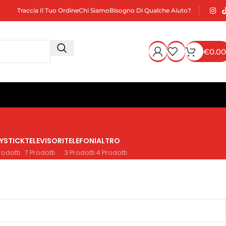
Traccia Il Tuo Ordine
Chi Siamo
Bisogno Di Qualche Aiuto?
€
0.00
YSTICK
TELEVISORI
TELEFONI
ALTRO
rodotti
7 Prodotti
3 Prodotti
4 Prodotti