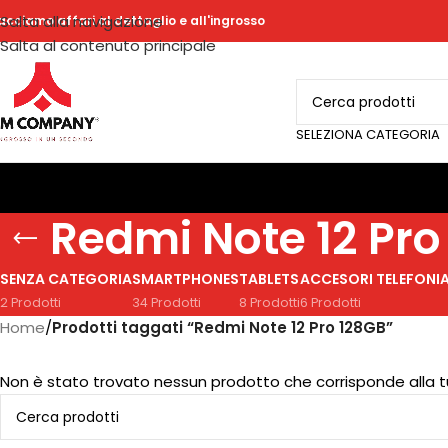
Salta alla navigazione
acciamo affari al dettaglio e all'ingrosso
Salta al contenuto principale
SELEZIONA CATEGORIA
Redmi Note 12 Pro
SENZA CATEGORIA
SMARTPHONES
TABLETS
ACCESORI TELEFONI
2 Prodotti
34 Prodotti
8 Prodotti
6 Prodotti
Home
/
Prodotti taggati “Redmi Note 12 Pro 128GB”
Non è stato trovato nessun prodotto che corrisponde alla t