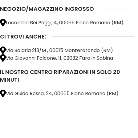
NEGOZIO/MAGAZZINO INGROSSO
Localidad Bei Poggi, 4, 00065 Fiano Romano (RM)
CI TROVI ANCHE:
Via Salaria 213/M , 00015 Monterotondo (RM)
Via Giovanni Falcone, 11, 02032 Fara in Sabina
IL NOSTRO CENTRO RIPARAZIONI IN SOLO 20
MINUTI
Via Guido Rossa, 24, 00065 Fiano Romano (RM)
@ 2025 copyright by
BM COMPANY SRL®️
È UN MARCHIO REGISTRATO
SU TUTTO 
16898401001
CAP.SOC. 110.000€
INTERAMENTE VERSATO