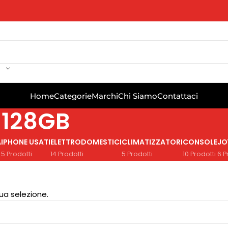
Home
Categorie
Marchi
Chi Siamo
Contattaci
 128GB
A
IPHONE USATI
ELETTRODOMESTICI
CLIMATIZZATORI
CONSOLE
JO
5 Prodotti
14 Prodotti
5 Prodotti
10 Prodotti
6 P
ua selezione.