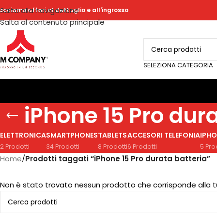
Salta alla navigazione
acciamo affari al dettaglio e all'ingrosso
Salta al contenuto principale
SELEZIONA CATEGORIA
iPhone 15 Pro dura
ELETTRONICA
SMARTPHONES
TABLETS
ACCESORI TELEFONIA
IPHO
2 Prodotti
34 Prodotti
8 Prodotti
6 Prodotti
5 Pro
Home
/
Prodotti taggati “iPhone 15 Pro durata batteria”
Non è stato trovato nessun prodotto che corrisponde alla t