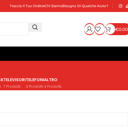
Traccia Il Tuo Ordine
Chi Siamo
Bisogno Di Qualche Aiuto?
€
0.00
CK
TELEVISORI
TELEFONI
ALTRO
i
7 Prodotti
3 Prodotti
4 Prodotti