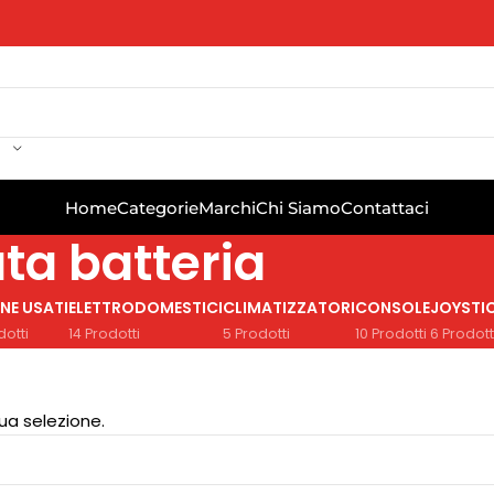
Home
Categorie
Marchi
Chi Siamo
Contattaci
ta batteria
NE USATI
ELETTRODOMESTICI
CLIMATIZZATORI
CONSOLE
JOYSTI
dotti
14 Prodotti
5 Prodotti
10 Prodotti
6 Prodott
ua selezione.