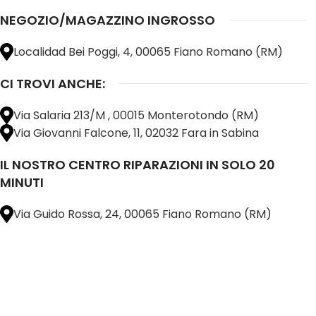
NEGOZIO/MAGAZZINO INGROSSO
Localidad Bei Poggi, 4, 00065 Fiano Romano (RM)
CI TROVI ANCHE:
Via Salaria 213/M , 00015 Monterotondo (RM)
Via Giovanni Falcone, 11, 02032 Fara in Sabina
IL NOSTRO CENTRO RIPARAZIONI IN SOLO 20
MINUTI
Via Guido Rossa, 24, 00065 Fiano Romano (RM)
@ 2025 copyright by
BM COMPANY SRL®️
È UN MARCHIO REGISTRATO
SU TUTTO 
16898401001
CAP.SOC. 110.000€
INTERAMENTE VERSATO