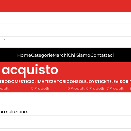
Home
Categorie
Marchi
Chi Siamo
Contattaci
 acquisto
TTRODOMESTICI
CLIMATIZZATORI
CONSOLE
JOYSTICK
TELEVISORI
odotti
5 Prodotti
10 Prodotti
6 Prodotti
7 Prodotti
ua selezione.