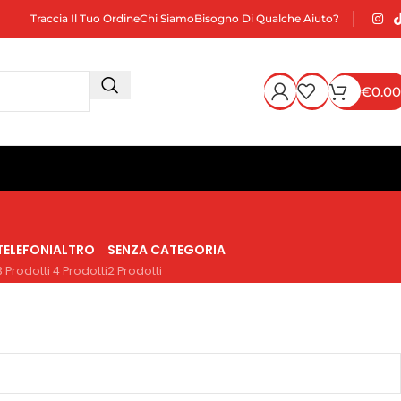
Traccia Il Tuo Ordine
Chi Siamo
Bisogno Di Qualche Aiuto?
€
0.00
TELEFONI
ALTRO
SENZA CATEGORIA
3 Prodotti
4 Prodotti
2 Prodotti