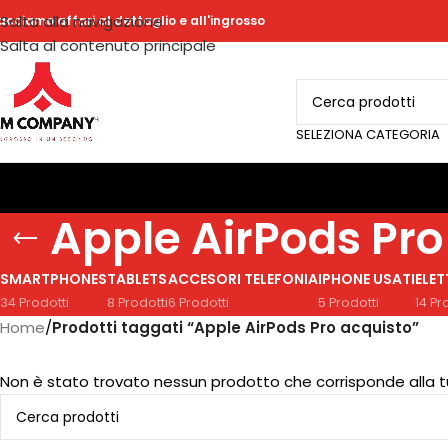
Salta alla navigazione
acciamo affari al dettaglio e all'ingrosso
Salta al contenuto principale
SELEZIONA CATEGORIA
Apple AirPods Pro
SMARTPHONES
TABLETS
ACCESORI TELEFONIA
IPHONE USATI
ELE
34 Prodotti
8 Prodotti
6 Prodotti
5 Prodotti
14 Pr
Home
/
Prodotti taggati “Apple AirPods Pro acquisto”
Non è stato trovato nessun prodotto che corrisponde alla t