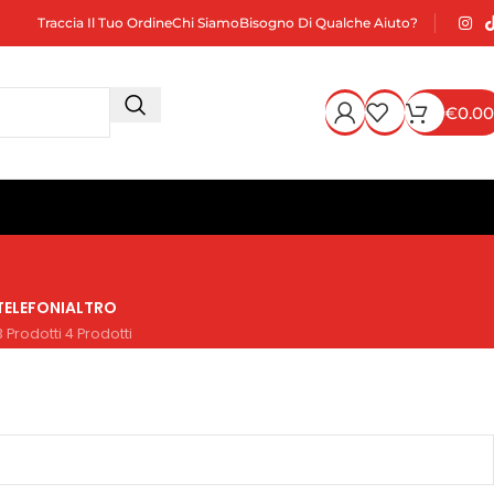
Traccia Il Tuo Ordine
Chi Siamo
Bisogno Di Qualche Aiuto?
€
0.00
TELEFONI
ALTRO
3 Prodotti
4 Prodotti