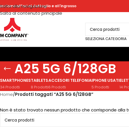
Salta alla navigazione
acciamo affari al dettaglio e all'ingrosso
Salta al contenuto principale
SELEZIONA CATEGORIA
A25 5G 6/128GB
SMARTPHONES
TABLETS
ACCESORI TELEFONIA
IPHONE USATI
ELE
34 Prodotti
8 Prodotti
6 Prodotti
5 Prodotti
14 Pr
Home
/
Prodotti taggati “A25 5G 6/128GB”
Non è stato trovato nessun prodotto che corrisponde alla t