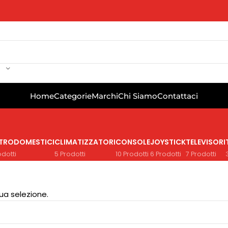
Home
Categorie
Marchi
Chi Siamo
Contattaci
TTRODOMESTICI
CLIMATIZZATORI
CONSOLE
JOYSTICK
TELEVISORI
odotti
5 Prodotti
10 Prodotti
6 Prodotti
7 Prodotti
ua selezione.