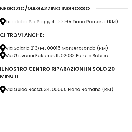
NEGOZIO/MAGAZZINO INGROSSO
Localidad Bei Poggi, 4, 00065 Fiano Romano (RM)
CI TROVI ANCHE:
Via Salaria 213/M , 00015 Monterotondo (RM)
Via Giovanni Falcone, 11, 02032 Fara in Sabina
IL NOSTRO CENTRO RIPARAZIONI IN SOLO 20
MINUTI
Via Guido Rossa, 24, 00065 Fiano Romano (RM)
@ 2025 copyright by
BM COMPANY SRL®️
È UN MARCHIO REGISTRATO
SU TUTTO 
16898401001
CAP.SOC. 110.000€
INTERAMENTE VERSATO